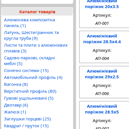
Алюмінієвий
поріжок 20x3.5
Каталог товарів
Артикул:
Алюмінієва композитна
АП-001
панель (1)
Латунь, Шестигранник та
Алюмінієвий
кругла труба (9)
поріжок 28.5x4.4
Листи та плити з алюмінієвих
Артикул:
сплавів (3)
Садово-паркові, складні
АП-004
меблі (5)
Сонячні системи (15)
Алюмінієвий
поріжок 29x2.5
Автомобільний профіль (4)
Вагонка (8)
Артикул:
Верстатний профіль (80)
АП-006
Гумові ущільнювачі (5)
Двотавр (6)
Алюмінієвий
поріжок 28.5x5
Жалюзі (1)
Заглушки торцеві (25)
Артикул:
Квадрат / пруток (15)
АП-007