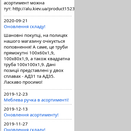
асортимент можна
тут: http://alu.kiev.ua/product1523.html
2020-09-21
Оновлення складу!
Шановні покупці, на полицях
нашого магазину очікується
поповнення! А саме, це труби
прямокутні 100х60х1,9,
100х80х1,9, а також квадратна
труба 100х100х1,9. Дані
позиції представлені у двох
сплавах - АД31 та АД35.
Ласкаво просимо!
2019-12-23
Меблева ручка в асортименті!
2019-12-13
Оновлення асортименту!
2019-11-27
Оновлення складу!