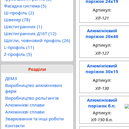
поріжок 24x19
Фасадна система (5)
Артикул:
Ш-профіль (2)
УЛ-121
Швелер (78)
Шестигранник (1)
Алюмінієвий
Шестигранник Д16Т (12)
поріжок 20x40
Щогли, човновий профіль (26)
Артикул:
L-профіль (11)
УЛ-127
Z-профіль (5)
Алюмінієвий
Розділи
поріжок 30x15
ДЕМЗ
Артикул:
Виробництво алюмінієвих
УЛ-130
ферм
Виробництво рольгангів
Алюмінієвий
Алюмінієві сплави
поріжок б.п.
Алюмінієві сплави
Артикул:
Зварювання та інші роботи
УЛ-150 б.п.
Контакти