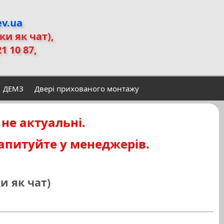
ev.ua
ьки як чат)
,
21 10 87,
ДЕМЗ
Двері прихованого монтажу
 не актуальні.
запитуйте у менеджерів.
ки як чат)