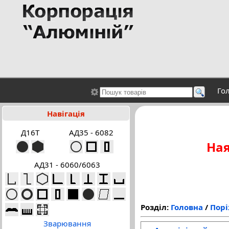
Го
Навігація
Д16Т
АД35 - 6082
Ная
АД31 - 6060/6063
Розділ:
Головна
/
Порі
Зварювання