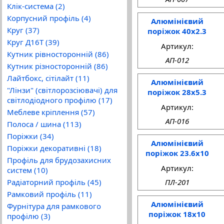
Клік-система (2)
Корпусний профіль (4)
Алюмінієвий
Круг (37)
поріжок 40x2.3
Круг Д16Т (39)
Артикул:
Кутник рівносторонній (86)
АП-012
Кутник різносторонній (86)
Лайтбокс, сітілайт (11)
Алюмінієвий
"Лінзи" (світлорозсіювачі) для
поріжок 28x5.3
світлодіодного профілю (17)
Артикул:
Меблеве кріплення (57)
АП-016
Полоса / шина (113)
Поріжки (34)
Алюмінієвий
Поріжки декоративні (18)
поріжок 23.6x10
Профіль для брудозахисних
Артикул:
систем (10)
ПЛ-201
Радіаторний профіль (45)
Рамковий профіль (11)
Алюмінієвий
Фурнітура для рамкового
поріжок 18x10
профілю (3)