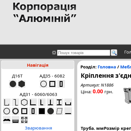
Го
Навігація
Розділ:
Головна
/
Мебл
Кріплення з'єдн
Д16Т
АД35 - 6082
Артикул: N1886
0.00
Ціна:
грн.
АД31 - 6060/6063
Зварювання
Труба. мм
Розмір кре