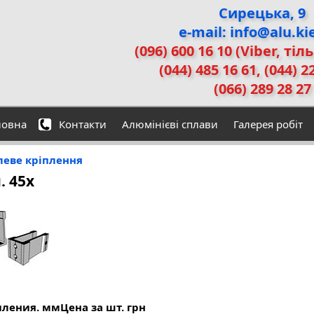
Сирецька, 9
e-mail: info@alu.ki
(096) 600 16 10 (Viber, тіл
(044) 485 16 61, (044) 2
(066) 289 28 27
ловна
Контакти
Алюмінієві сплави
Галерея робіт
еве кріплення
. 45x
пления. мм
Цена за шт. грн