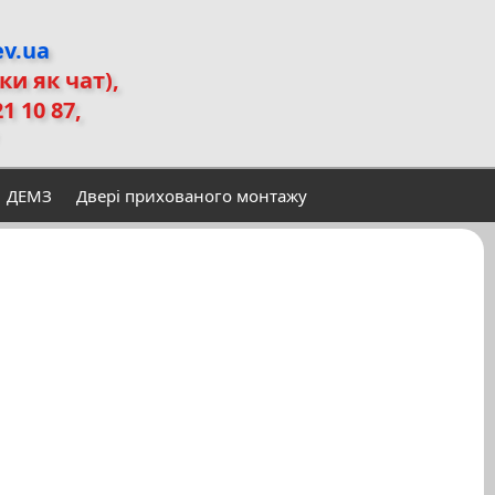
ev.ua
ьки як чат)
,
21 10 87,
ДЕМЗ
Двері прихованого монтажу