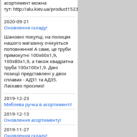
асортимент можна
тут: http://alu.kiev.ua/product1523.html
2020-09-21
Оновлення складу!
Шановні покупці, на полицях
нашого магазину очікується
поповнення! А саме, це труби
прямокутні 100х60х1,9,
100х80х1,9, а також квадратна
труба 100х100х1,9. Дані
позиції представлені у двох
сплавах - АД31 та АД35.
Ласкаво просимо!
2019-12-23
Меблева ручка в асортименті!
2019-12-13
Оновлення асортименту!
2019-11-27
Оновлення складу!