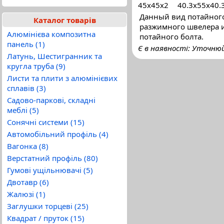
45x45x2
40.3х55x40.
Данный вид потайного
Каталог товарів
разжимного швелера и
Алюмінієва композитна
потайного болта.
панель (1)
Є в наявності: Уточню
Латунь, Шестигранник та
кругла труба (9)
Листи та плити з алюмінієвих
сплавів (3)
Садово-паркові, складні
меблі (5)
Сонячні системи (15)
Автомобільний профіль (4)
Вагонка (8)
Верстатний профіль (80)
Гумові ущільнювачі (5)
Двотавр (6)
Жалюзі (1)
Заглушки торцеві (25)
Квадрат / пруток (15)