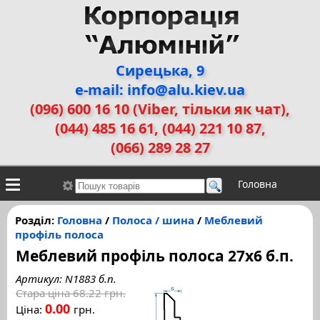
Сирецька, 9
e-mail: info@alu.kiev.ua
(096) 600 16 10 (Viber, тільки як чат)
,
(044) 485 16 61, (044) 221 10 87,
(066) 289 28 27
Головна
Контакти
Алюмінієві сплави
Галерея робіт
Розділ:
Головна
/
Полоса / шина
/
Меблевий
профіль полоса
ДЕМЗ
Двері прихованого монтажу
Меблевий профіль полоса 27x6 б.п.
Артикул: N1883 б.п.
Стара ціна
68.22 грн.
0.00
Ціна:
грн.