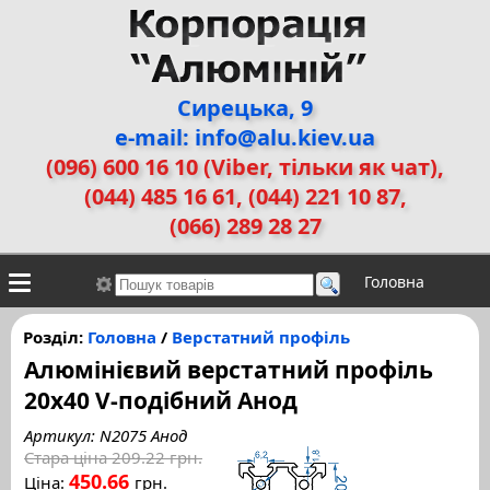
Сирецька, 9
e-mail: info@alu.kiev.ua
(096) 600 16 10 (Viber, тільки як чат)
,
(044) 485 16 61, (044) 221 10 87,
(066) 289 28 27
Головна
Контакти
Алюмінієві сплави
Галерея робіт
Розділ:
Головна
/
Верстатний профіль
Алюмінієвий верстатний профіль
ДЕМЗ
Двері прихованого монтажу
20x40 V-подібний Анод
Артикул: N2075 Анод
Стара ціна
209.22 грн.
450.66
Ціна:
грн.