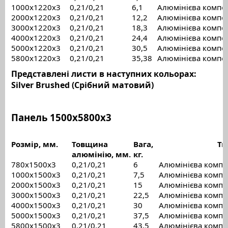
1000x1220х3
0,21/0,21
6,1
Алюмінієва компо
2000x1220х3
0,21/0,21
12,2
Алюмінієва компо
3000x1220х3
0,21/0,21
18,3
Алюмінієва компо
4000x1220х3
0,21/0,21
24,4
Алюмінієва компо
5000x1220х3
0,21/0,21
30,5
Алюмінієва компо
5800x1220х3
0,21/0,21
35,38
Алюмінієва компо
Представлені листи в наступних кольорах:
Silver Brushed (Срібний матовий)
Панель 1500х5800х3
Розмір, мм.
Товщина
Вага,
Ти
алюмінію, мм.
кг.
780x1500х3
0,21/0,21
6
Алюмінієва компо
1000x1500х3
0,21/0,21
7,5
Алюмінієва компо
2000x1500х3
0,21/0,21
15
Алюмінієва компо
3000x1500х3
0,21/0,21
22,5
Алюмінієва компо
4000x1500х3
0,21/0,21
30
Алюмінієва компо
5000x1500х3
0,21/0,21
37,5
Алюмінієва компо
5800x1500х3
0,21/0,21
43,5
Алюмінієва компо