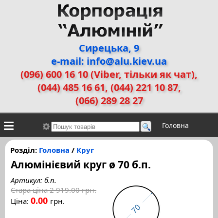
Сирецька, 9
e-mail: info@alu.kiev.ua
(096) 600 16 10 (Viber, тільки як чат)
,
(044) 485 16 61, (044) 221 10 87,
(066) 289 28 27
Головна
Контакти
Алюмінієві сплави
Галерея робіт
Розділ:
Головна
/
Круг
Алюмінієвий круг ø 70 б.п.
ДЕМЗ
Двері прихованого монтажу
Артикул: б.п.
Стара ціна
2 919.00 грн.
0.00
Ціна:
грн.