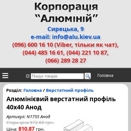
Сирецька, 9
e-mail: info@alu.kiev.ua
(096) 600 16 10 (Viber, тільки як чат)
,
(044) 485 16 61, (044) 221 10 87,
(066) 289 28 27
Головна
Контакти
Алюмінієві сплави
Галерея робіт
Розділ:
Головна
/
Верстатний профіль
Алюмінієвий верстатний профіль
ДЕМЗ
Двері прихованого монтажу
40x40 Анод
Артикул: N1755 Анод
Стара ціна
372.60 грн.
810.87
Ціна:
грн.