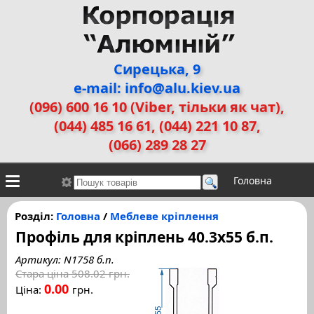
Сирецька, 9
e-mail: info@alu.kiev.ua
(096) 600 16 10 (Viber, тільки як чат)
,
(044) 485 16 61, (044) 221 10 87,
(066) 289 28 27
Головна
Контакти
Алюмінієві сплави
Галерея робіт
Розділ:
Головна
/
Меблеве кріплення
Профіль для кріплень 40.3x55 б.п.
ДЕМЗ
Двері прихованого монтажу
Артикул: N1758 б.п.
Стара ціна
508.02 грн.
0.00
Ціна:
грн.