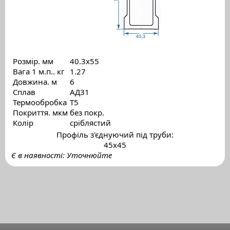
Розмір. мм
40.3x55
Вага 1 м.п.. кг
1.27
Довжина. м
6
Сплав
АД31
Термообробка
Т5
Покриття. мкм
без покр.
Колір
сріблястий
Профіль з'єднуючий під труби:
45х45
Є в наявності: Уточнюйте